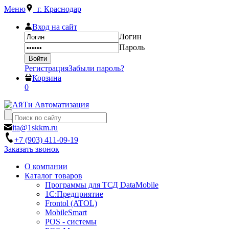
Меню
г. Краснодар
Вход на сайт
Логин
Пароль
Регистрация
Забыли пароль?
Корзина
0
ita@1skkm.ru
+7 (903) 411-09-19
Заказать звонок
О компании
Каталог товаров
Программы для ТСД DataMobile
1С:Предприятие
Frontol (ATOL)
MobileSmart
POS - системы