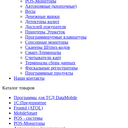
POS-Мониторы
Автономные (кнопочные)
Весы
Денежные ящики
Детекторы валют
Дисплей покупателя
Принтеры Этикеток
Программируемые клавиатуры
Сенсорные мониторы
Сканеры Штрих-кодов
Смарт-Терминалы
Считыватели карт
Терминалы сбора данных
Фискальные регистраторы
Программные продукты
Наши контакты
Каталог товаров
Программы для ТСД DataMobile
1С:Предприятие
Frontol (ATOL)
MobileSmart
POS - системы
POS-Мониторы