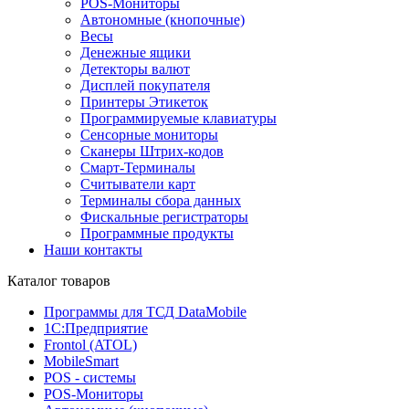
POS-Мониторы
Автономные (кнопочные)
Весы
Денежные ящики
Детекторы валют
Дисплей покупателя
Принтеры Этикеток
Программируемые клавиатуры
Сенсорные мониторы
Сканеры Штрих-кодов
Смарт-Терминалы
Считыватели карт
Терминалы сбора данных
Фискальные регистраторы
Программные продукты
Наши контакты
Каталог товаров
Программы для ТСД DataMobile
1С:Предприятие
Frontol (ATOL)
MobileSmart
POS - системы
POS-Мониторы