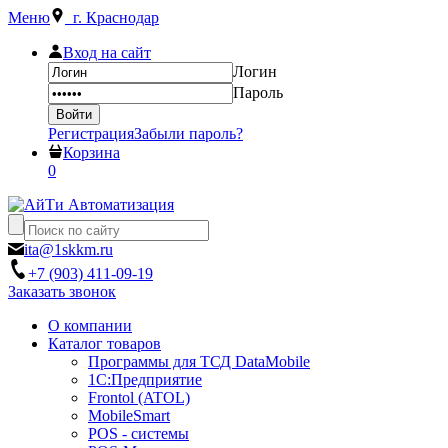
Меню
г. Краснодар
Вход на сайт
Логин
Пароль
Регистрация
Забыли пароль?
Корзина
0
ita@1skkm.ru
+7 (903) 411-09-19
Заказать звонок
О компании
Каталог товаров
Программы для ТСД DataMobile
1С:Предприятие
Frontol (ATOL)
MobileSmart
POS - системы