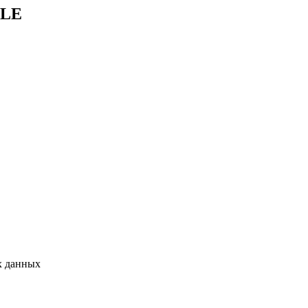
TLE
х данных