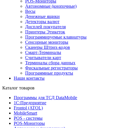
POS-Мониторы
Автономные (кнопочные)
Весы
Денежные ящики
Детекторы валют
Дисплей покупателя
Принтеры Этикеток
Программируемые клавиатуры
Сенсорные мониторы
Сканеры Штрих-кодов
Смарт-Терминалы
Считыватели карт
Терминалы сбора данных
Фискальные регистраторы
Программные продукты
Наши контакты
Каталог товаров
Программы для ТСД DataMobile
1С:Предприятие
Frontol (ATOL)
MobileSmart
POS - системы
POS-Мониторы