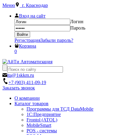
Меню
г. Краснодар
Вход на сайт
Логин
Пароль
Регистрация
Забыли пароль?
Корзина
0
ita@1skkm.ru
+7 (903) 411-09-19
Заказать звонок
О компании
Каталог товаров
Программы для ТСД DataMobile
1С:Предприятие
Frontol (ATOL)
MobileSmart
POS - системы