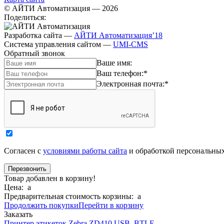
© АЙТИ Автоматизация
— 2026
Поделиться:
Разработка сайта
—
АЙТИ Автоматизация’18
Система управления сайтом
—
UMI-CMS
Обратный звонок
Ваше имя:
Ваш телефон:
*
Электронная почта:
*
Согласен с
условиями работы сайта
и обработкой персональны
Товар добавлен в корзину!
Цена:
a
Предварительная стоимость корзины:
a
Продолжить покупки
Перейти в корзину
Заказать
Принтер этикеток Zebra ZD410 USB, BTLE