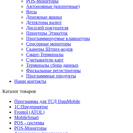
POS-Мониторы
Автономные (кнопочные)
Весы
Денежные ящики
Детекторы валют
Дисплей покупателя
Принтеры Этикеток
Программируемые клавиатуры
Сенсорные мониторы
Сканеры Штрих-кодов
Смарт-Терминалы
Считыватели карт
Терминалы сбора данных
Фискальные регистраторы
Программные продукты
Наши контакты
Каталог товаров
Программы для ТСД DataMobile
1С:Предприятие
Frontol (ATOL)
MobileSmart
POS - системы
POS-Мониторы