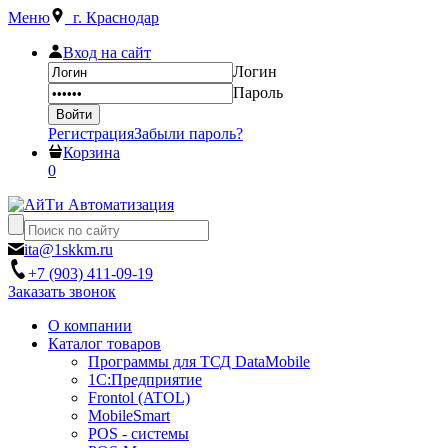
Меню
г. Краснодар
Вход на сайт
Логин
Пароль
Регистрация
Забыли пароль?
Корзина
0
ita@1skkm.ru
+7 (903) 411-09-19
Заказать звонок
О компании
Каталог товаров
Программы для ТСД DataMobile
1С:Предприятие
Frontol (ATOL)
MobileSmart
POS - системы