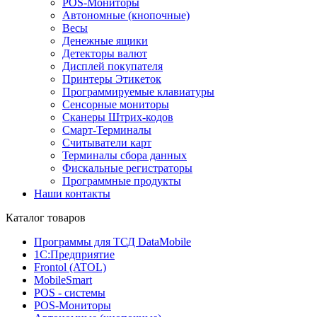
POS-Мониторы
Автономные (кнопочные)
Весы
Денежные ящики
Детекторы валют
Дисплей покупателя
Принтеры Этикеток
Программируемые клавиатуры
Сенсорные мониторы
Сканеры Штрих-кодов
Смарт-Терминалы
Считыватели карт
Терминалы сбора данных
Фискальные регистраторы
Программные продукты
Наши контакты
Каталог товаров
Программы для ТСД DataMobile
1С:Предприятие
Frontol (ATOL)
MobileSmart
POS - системы
POS-Мониторы