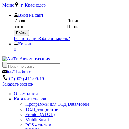
Меню
г. Краснодар
Вход на сайт
Логин
Пароль
Регистрация
Забыли пароль?
Корзина
0
ita@1skkm.ru
+7 (903) 411-09-19
Заказать звонок
О компании
Каталог товаров
Программы для ТСД DataMobile
1С:Предприятие
Frontol (ATOL)
MobileSmart
POS - системы