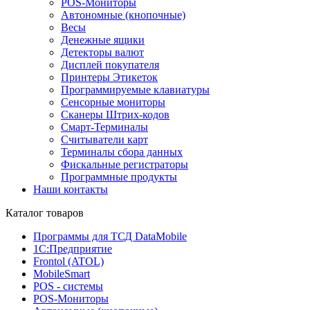
POS-Мониторы
Автономные (кнопочные)
Весы
Денежные ящики
Детекторы валют
Дисплей покупателя
Принтеры Этикеток
Программируемые клавиатуры
Сенсорные мониторы
Сканеры Штрих-кодов
Смарт-Терминалы
Считыватели карт
Терминалы сбора данных
Фискальные регистраторы
Программные продукты
Наши контакты
Каталог товаров
Программы для ТСД DataMobile
1С:Предприятие
Frontol (ATOL)
MobileSmart
POS - системы
POS-Мониторы