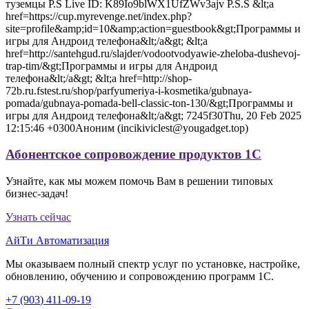
туземцы P.S Live ID: K89Io9blWX1UfZWv3ajv P.S.S &lt;a
href=https://cup.myrevenge.net/index.php?
site=profile&amp;id=10&amp;action=guestbook&gt;Программы и
игры для Андроид телефона&lt;/a&gt; &lt;a
href=http://santehgud.ru/slajder/vodootvodyawie-zheloba-dushevoj-
trap-tim/&gt;Программы и игры для Андроид
телефона&lt;/a&gt; &lt;a href=http://shop-
72b.ru.fstest.ru/shop/parfyumeriya-i-kosmetika/gubnaya-
pomada/gubnaya-pomada-bell-classic-ton-130/&gt;Программы и
игры для Андроид телефона&lt;/a&gt; 7245f30Thu, 20 Feb 2025
12:15:46 +0300Аноним (incikiviclest@yougadget.top)
Абонентское сопровождение продуктов 1C
Узнайте, как мы можем помочь Вам в решении типовых
бизнес-задач!
Узнать сейчас
АйТи Автоматизация
Мы оказываем полный спектр услуг по установке, настройке,
обновлению, обучению и сопровождению программ 1С.
+7 (903
)
411-09-19