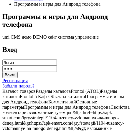
Программы и игры для Андроид телефона
Программы и игры для Андроид
телефона
umi CMS демо DEMO сайт система управление
Вход
Регистрация
Забыли пароль?
Каталог товаровРазделы каталогаFrontol (ATOL)Разделы
каталогаFrontol 5 КафеОбъекты каталогаПрограммы и игры
для Андроид телефонаКомментарийОсновные
параметрыПрограммы и игры для Андроид телефонаСвойства
комментариявзломанные туземцы &lt;a href=https://apk-
smart.com/igry/strategii/1104-tuzemcy-vzlomannye-na-mnogo-
deneg.html&gt;https://apk-smart.com/igry/strategii/1104-tuzemcy-
vzlomannye-na-mnogo-deneg.html&lt;/a&gt; взломанные