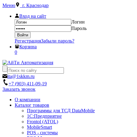
Меню
г. Краснодар
Вход на сайт
Логин
Пароль
Регистрация
Забыли пароль?
Корзина
0
ita@1skkm.ru
+7 (903) 411-09-19
Заказать звонок
О компании
Каталог товаров
Программы для ТСД DataMobile
1С:Предприятие
Frontol (ATOL)
MobileSmart
POS - системы