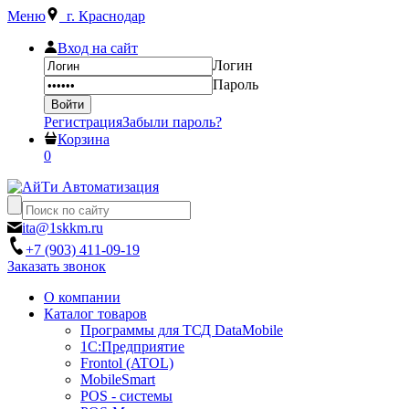
Меню
г. Краснодар
Вход на сайт
Логин
Пароль
Регистрация
Забыли пароль?
Корзина
0
ita@1skkm.ru
+7 (903) 411-09-19
Заказать звонок
О компании
Каталог товаров
Программы для ТСД DataMobile
1С:Предприятие
Frontol (ATOL)
MobileSmart
POS - системы