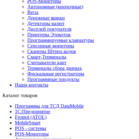
POS-Мониторы
Автономные (кнопочные)
Весы
Денежные ящики
Детекторы валют
Дисплей покупателя
Принтеры Этикеток
Программируемые клавиатуры
Сенсорные мониторы
Сканеры Штрих-кодов
Смарт-Терминалы
Считыватели карт
Терминалы сбора данных
Фискальные регистраторы
Программные продукты
Наши контакты
Каталог товаров
Программы для ТСД DataMobile
1С:Предприятие
Frontol (ATOL)
MobileSmart
POS - системы
POS-Мониторы