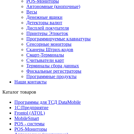
POS-Мониторы
Автономные (кнопочные)
Весы
Денежные ящики
Детекторы валют
Дисплей покупателя
Принтеры Этикеток
Программируемые клавиатуры
Сенсорные мониторы
Сканеры Штрих-кодов
Смарт-Терминалы
Считыватели карт
Терминалы сбора данных
Фискальные регистраторы
Программные продукты
Наши контакты
Каталог товаров
Программы для ТСД DataMobile
1С:Предприятие
Frontol (ATOL)
MobileSmart
POS - системы
POS-Мониторы