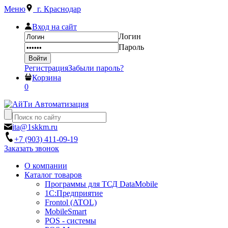
Меню
г. Краснодар
Вход на сайт
Логин
Пароль
Регистрация
Забыли пароль?
Корзина
0
ita@1skkm.ru
+7 (903) 411-09-19
Заказать звонок
О компании
Каталог товаров
Программы для ТСД DataMobile
1С:Предприятие
Frontol (ATOL)
MobileSmart
POS - системы