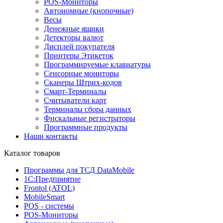
POS-Мониторы
Автономные (кнопочные)
Весы
Денежные ящики
Детекторы валют
Дисплей покупателя
Принтеры Этикеток
Программируемые клавиатуры
Сенсорные мониторы
Сканеры Штрих-кодов
Смарт-Терминалы
Считыватели карт
Терминалы сбора данных
Фискальные регистраторы
Программные продукты
Наши контакты
Каталог товаров
Программы для ТСД DataMobile
1С:Предприятие
Frontol (ATOL)
MobileSmart
POS - системы
POS-Мониторы