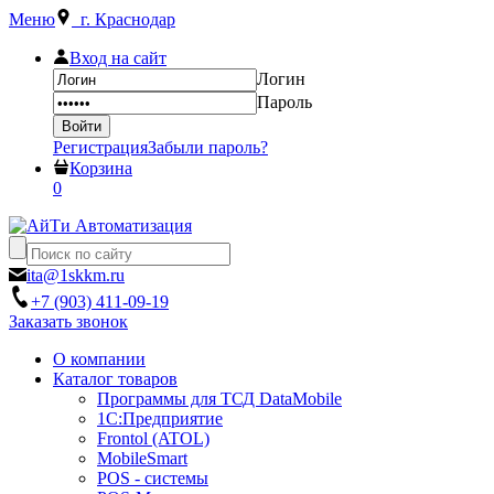
Меню
г. Краснодар
Вход на сайт
Логин
Пароль
Регистрация
Забыли пароль?
Корзина
0
ita@1skkm.ru
+7 (903) 411-09-19
Заказать звонок
О компании
Каталог товаров
Программы для ТСД DataMobile
1С:Предприятие
Frontol (ATOL)
MobileSmart
POS - системы