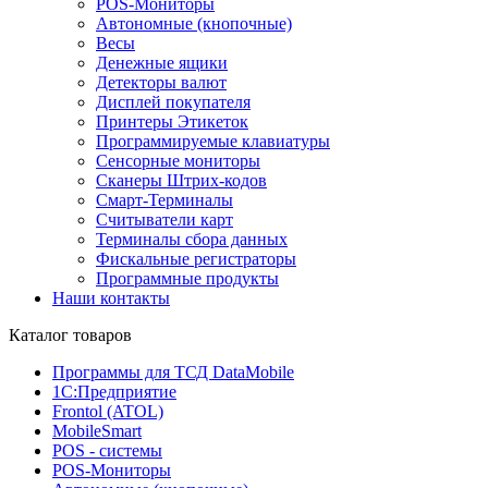
POS-Мониторы
Автономные (кнопочные)
Весы
Денежные ящики
Детекторы валют
Дисплей покупателя
Принтеры Этикеток
Программируемые клавиатуры
Сенсорные мониторы
Сканеры Штрих-кодов
Смарт-Терминалы
Считыватели карт
Терминалы сбора данных
Фискальные регистраторы
Программные продукты
Наши контакты
Каталог товаров
Программы для ТСД DataMobile
1С:Предприятие
Frontol (ATOL)
MobileSmart
POS - системы
POS-Мониторы