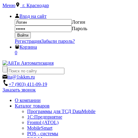
Меню
г. Краснодар
Вход на сайт
Логин
Пароль
Регистрация
Забыли пароль?
Корзина
0
ita@1skkm.ru
+7 (903) 411-09-19
Заказать звонок
О компании
Каталог товаров
Программы для ТСД DataMobile
1С:Предприятие
Frontol (ATOL)
MobileSmart
POS - системы