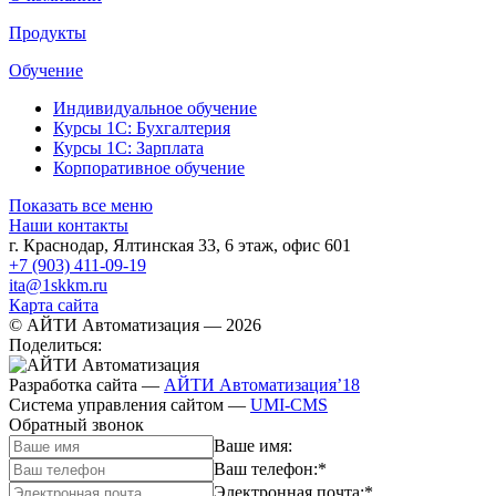
Продукты
Обучение
Индивидуальное обучение
Курсы 1С: Бухгалтерия
Курсы 1С: Зарплата
Корпоративное обучение
Показать все меню
Наши контакты
г. Краснодар
,
Ялтинская 33, 6 этаж, офис 601
+7 (903) 411-09-19
ita@1skkm.ru
Карта сайта
© АЙТИ Автоматизация
— 2026
Поделиться:
Разработка сайта
—
АЙТИ Автоматизация’18
Система управления сайтом
—
UMI-CMS
Обратный звонок
Ваше имя:
Ваш телефон:
*
Электронная почта:
*