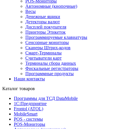
POS-Мониторы
Автономные (кнопочные)
Весы
Денежные ящики
Детекторы валют
Дисплей покупателя
Принтеры Этикеток
Программируемые клавиатуры
Сенсорные мониторы
Сканеры Штрих-кодов
Смарт-Терминалы
Считыватели карт
Терминалы сбора данных
Фискальные регистраторы
Программные продукты
Наши контакты
Каталог товаров
Программы для ТСД DataMobile
1С:Предприятие
Frontol (ATOL)
MobileSmart
POS - системы
POS-Мониторы