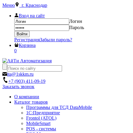
Меню
г. Краснодар
Вход на сайт
Логин
Пароль
Регистрация
Забыли пароль?
Корзина
0
ita@1skkm.ru
+7 (903) 411-09-19
Заказать звонок
О компании
Каталог товаров
Программы для ТСД DataMobile
1С:Предприятие
Frontol (ATOL)
MobileSmart
POS - системы