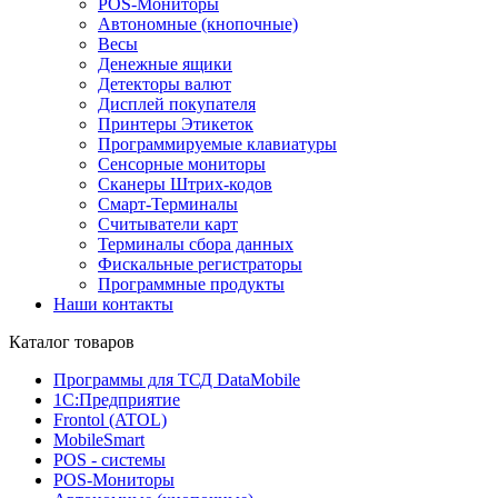
POS-Мониторы
Автономные (кнопочные)
Весы
Денежные ящики
Детекторы валют
Дисплей покупателя
Принтеры Этикеток
Программируемые клавиатуры
Сенсорные мониторы
Сканеры Штрих-кодов
Смарт-Терминалы
Считыватели карт
Терминалы сбора данных
Фискальные регистраторы
Программные продукты
Наши контакты
Каталог товаров
Программы для ТСД DataMobile
1С:Предприятие
Frontol (ATOL)
MobileSmart
POS - системы
POS-Мониторы