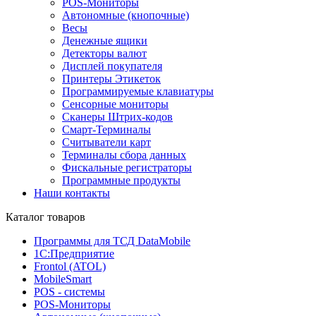
POS-Мониторы
Автономные (кнопочные)
Весы
Денежные ящики
Детекторы валют
Дисплей покупателя
Принтеры Этикеток
Программируемые клавиатуры
Сенсорные мониторы
Сканеры Штрих-кодов
Смарт-Терминалы
Считыватели карт
Терминалы сбора данных
Фискальные регистраторы
Программные продукты
Наши контакты
Каталог товаров
Программы для ТСД DataMobile
1С:Предприятие
Frontol (ATOL)
MobileSmart
POS - системы
POS-Мониторы