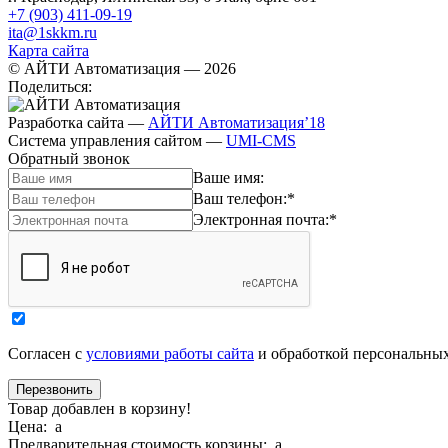
+7 (903) 411-09-19
ita@1skkm.ru
Карта сайта
© АЙТИ Автоматизация
— 2026
Поделиться:
Разработка сайта
—
АЙТИ Автоматизация’18
Система управления сайтом
—
UMI-CMS
Обратный звонок
Ваше имя:
Ваш телефон:
*
Электронная почта:
*
Согласен с
условиями работы сайта
и обработкой персональны
Товар добавлен в корзину!
Цена:
a
Предварительная стоимость корзины:
a