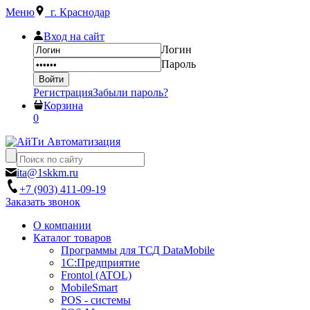
Меню
г. Краснодар
Вход на сайт
Логин
Пароль
Регистрация
Забыли пароль?
Корзина
0
ita@1skkm.ru
+7 (903) 411-09-19
Заказать звонок
О компании
Каталог товаров
Программы для ТСД DataMobile
1С:Предприятие
Frontol (ATOL)
MobileSmart
POS - системы